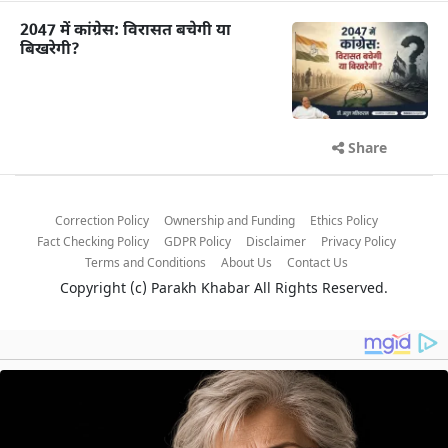
2047 में कांग्रेस: विरासत बचेगी या
बिखरेगी?
Share
Correction Policy
Ownership and Funding
Ethics Policy
Fact Checking Policy
GDPR Policy
Disclaimer
Privacy Policy
Terms and Conditions
About Us
Contact Us
Copyright (c)
Parakh Khabar
All Rights Reserved.