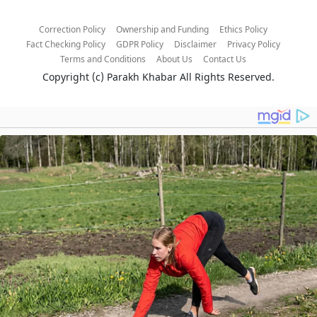
Correction Policy
Ownership and Funding
Ethics Policy
Fact Checking Policy
GDPR Policy
Disclaimer
Privacy Policy
Terms and Conditions
About Us
Contact Us
Copyright (c)
Parakh Khabar
All Rights Reserved.