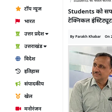
Students को सफल करियर का अ
टॉप न्यूज
Students को सफल
टेक्निकल इंस्टिट्य
भारत
उत्तर प्रदेश
By
Parakh Khabar
On
उत्तराखंड
विदेश
इतिहास
संपादकीय
खेल
मनोरंजन