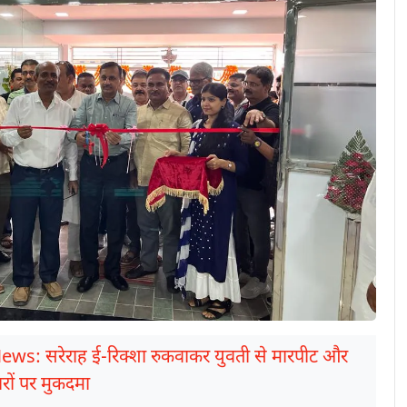
ews: सरेराह ई-रिक्शा रुकवाकर युवती से मारपीट और
रों पर मुकदमा