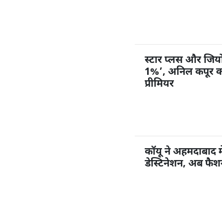
स्टार प्लस और जियोहॉ
1%’, अनिल कपूर करें
प्रीमियर
कॉयू ने अहमदाबाद म
डेस्टिनेशन, अब फै