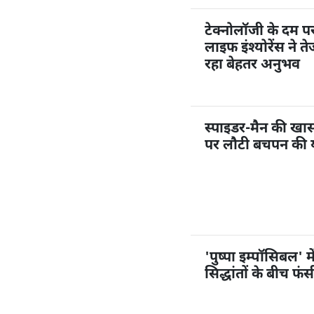
टेक्नोलॉजी के दम 
लाइफ इंश्योरेंस ने त
रहा बेहतर अनुभव
स्पाइडर-मैन की खास ए
पर लौटी बचपन की या
'पुष्पा इम्पॉसिबल' 
सिद्धांतों के बीच फंसी