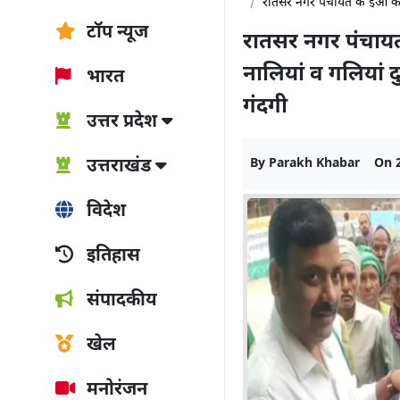
रातसर नगर पंचायत के ईओ को क
टॉप न्यूज
रातसर नगर पंचायत 
नालियां व गलियां द
भारत
गंदगी
उत्तर प्रदेश
उत्तराखंड
By
Parakh Khabar
On
विदेश
इतिहास
संपादकीय
खेल
मनोरंजन