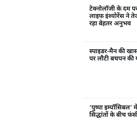
टेक्नोलॉजी के दम 
लाइफ इंश्योरेंस ने त
रहा बेहतर अनुभव
स्पाइडर-मैन की खास ए
पर लौटी बचपन की या
'पुष्पा इम्पॉसिबल' 
सिद्धांतों के बीच फंसी