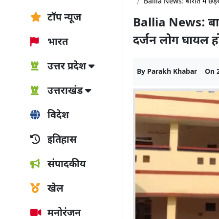
Ballia News: बारात में छेड़
टॉप न्यूज
Ballia News: बारा
दर्जन लोग घायल ह
भारत
उत्तर प्रदेश
By
Parakh Khabar
On
उत्तराखंड
विदेश
इतिहास
संपादकीय
खेल
मनोरंजन