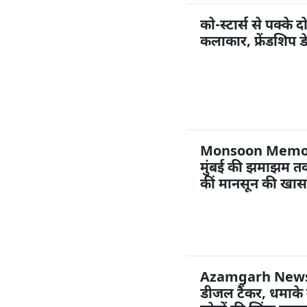
को-स्टार्स से पक्के द
कलाकार, फ्रेंडशिप ड
Monsoon Memories
मुंबई की झमाझम तक
कीं मानसून की खास 
Azamgarh News: 
डीजल टैंकर, धमाक