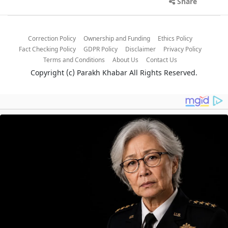
Share
Correction Policy
Ownership and Funding
Ethics Policy
Fact Checking Policy
GDPR Policy
Disclaimer
Privacy Policy
Terms and Conditions
About Us
Contact Us
Copyright (c)
Parakh Khabar
All Rights Reserved.