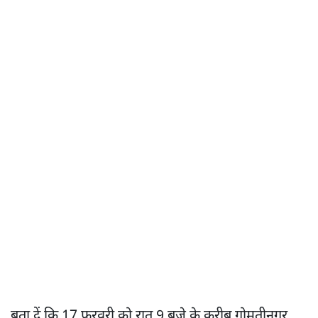
बता दें कि 17 फरवरी को रात 9 बजे के करीब गोमतीनगर