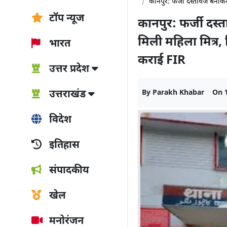
कानपुर: फर्जी दस्तावेज बनाकर
टॉप न्यूज
कानपुर: फर्जी दस्
मिली महिला मित्र,
भारत
कराई FIR
उत्तर प्रदेश
उत्तराखंड
By
Parakh Khabar
On
विदेश
इतिहास
संपादकीय
खेल
मनोरंजन