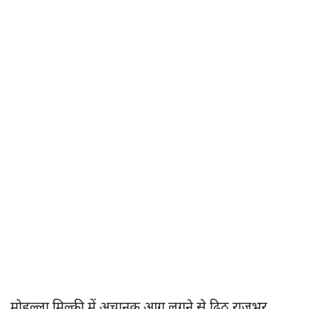
मोहल्ला मिल्की में अचानक आग लगने से ढिठू राजभर