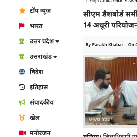
सीएम डैशबोर्ड समीक्षा में 
टॉप न्यूज
सीएम डैशबोर्ड समी
14 अधूरी परियोज
भारत
उत्तर प्रदेश
By
Parakh Khabar
On
उत्तराखंड
विदेश
इतिहास
संपादकीय
खेल
मनोरंजन