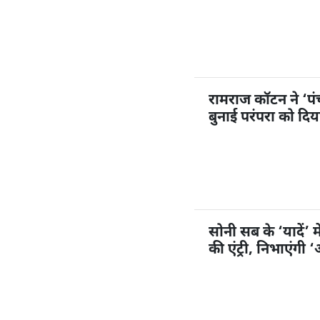
रामराज कॉटन ने ‘प
बुनाई परंपरा को दि
सोनी सब के ‘यादें’ म
की एंट्री, निभाएंगी