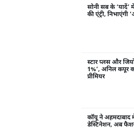
सोनी सब के ‘यादें’ म
की एंट्री, निभाएंगी
स्टार प्लस और जियोहॉ
1%’, अनिल कपूर करें
प्रीमियर
कॉयू ने अहमदाबाद म
डेस्टिनेशन, अब फै