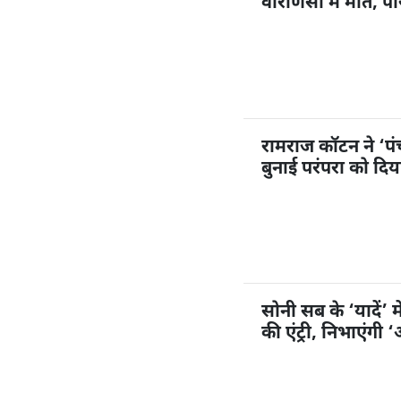
वाराणसी में मौत, पर
रामराज कॉटन ने ‘प
बुनाई परंपरा को दि
सोनी सब के ‘यादें’ म
की एंट्री, निभाएंगी