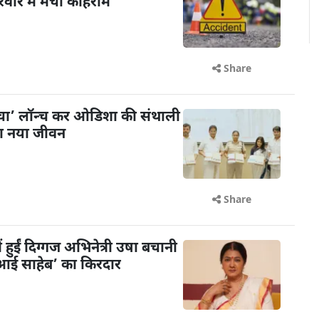
िवार में मचा कोहराम
Share
ंचा’ लॉन्च कर ओडिशा की संथाली
या नया जीवन
Share
ें हुईं दिग्गज अभिनेत्री उषा बचानी
 ‘आई साहेब’ का किरदार