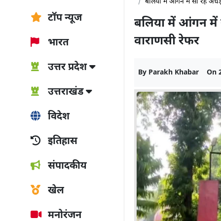
बलिया में आंगन में सो रहे अध
टॉप न्यूज
बलिया में आंगन मे
वाराणसी रेफर
भारत
उत्तर प्रदेश
By
Parakh Khabar
On
उत्तराखंड
विदेश
इतिहास
संपादकीय
खेल
मनोरंजन