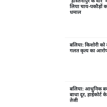
‘हस्तिनापुर के वीर’ 
लिया चाय-पकौड़ों 
धमाल
बलिया: किशोरी को
गलत कृत्य का आरोप,
बलिया: आधुनिक बस अ
बाधा दूर, हाईकोर्ट 
तेजी