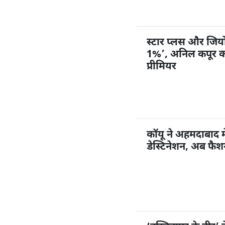
स्टार प्लस और जियोहॉ
1%’, अनिल कपूर करें
प्रीमियर
कॉयू ने अहमदाबाद म
डेस्टिनेशन, अब फै