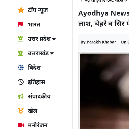
Ayodhya News: सड़क के किनार
टॉप न्यूज
Ayodhya News: सड
लाश, चेहरे व सिर म
भारत
उत्तर प्रदेश
By
Parakh Khabar
On
उत्तराखंड
विदेश
इतिहास
संपादकीय
खेल
मनोरंजन