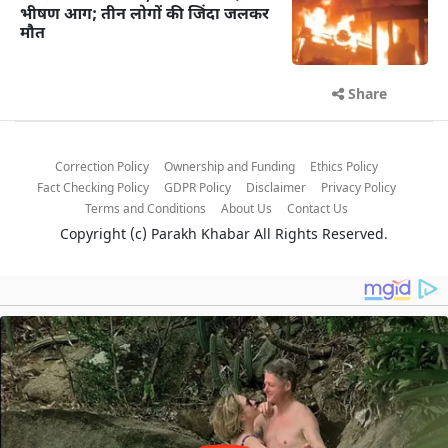
भीषण आग; तीन लोगों की जिंदा जलकर
मौत
Share
Correction Policy
Ownership and Funding
Ethics Policy
Fact Checking Policy
GDPR Policy
Disclaimer
Privacy Policy
Terms and Conditions
About Us
Contact Us
Copyright (c)
Parakh Khabar
All Rights Reserved.