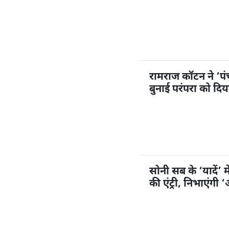
रामराज कॉटन ने ‘प
बुनाई परंपरा को दि
सोनी सब के ‘यादें’ म
की एंट्री, निभाएंगी