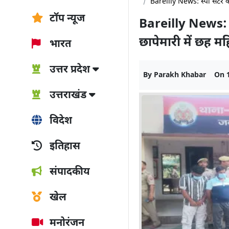
Bareilly News: स्पा सेंटर की
टॉप न्यूज
Bareilly News: स्
छापेमारी में छह म
भारत
उत्तर प्रदेश
By
Parakh Khabar
On
उत्तराखंड
विदेश
इतिहास
संपादकीय
खेल
मनोरंजन