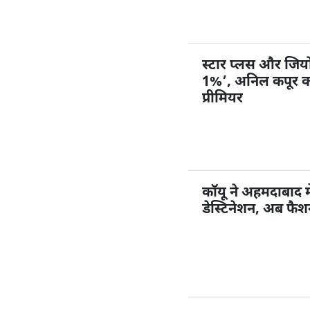
स्टार प्लस और जियोहॉ
1%’, अनिल कपूर करें
प्रीमियर
कॉयू ने अहमदाबाद म
डेस्टिनेशन, अब फै