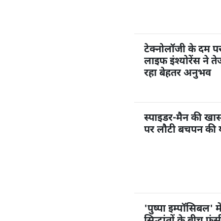
टेक्नोलॉजी के दम 
लाइफ इंश्योरेंस ने त
रहा बेहतर अनुभव
स्पाइडर-मैन की खास ए
पर लौटी बचपन की या
'पुष्पा इम्पॉसिबल' 
सिद्धांतों के बीच फंसी