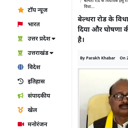
बेल्थरा रोड के विधायक हंसू
विधा...
टॉप न्यूज
बेल्थरा रोड के वि
भारत
दिया और घोषणा क
उत्तर प्रदेश
है।
उत्तराखंड
By
Parakh Khabar
On
विदेश
इतिहास
संपादकीय
खेल
मनोरंजन