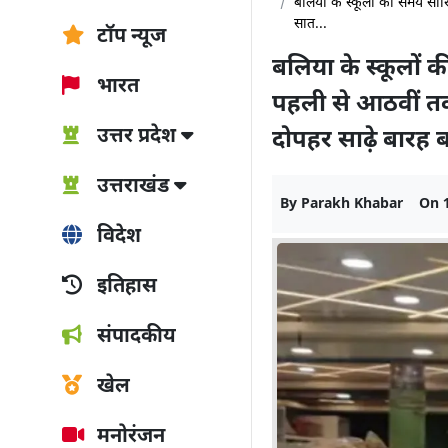
बलिया के स्कूलों की समय सार
सात...
टॉप न्यूज
बलिया के स्कूलों
भारत
पहली से आठवीं तक 
उत्तर प्रदेश
दोपहर साढ़े बारह 
उत्तराखंड
By
Parakh Khabar
On
विदेश
इतिहास
संपादकीय
खेल
मनोरंजन