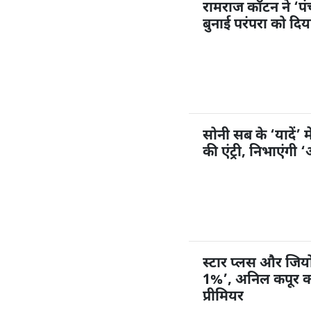
रामराज कॉटन ने ‘प
बुनाई परंपरा को दि
सोनी सब के ‘यादें’ म
की एंट्री, निभाएंगी
स्टार प्लस और जियोहॉ
1%’, अनिल कपूर करें
प्रीमियर