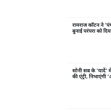
रामराज कॉटन ने ‘प
बुनाई परंपरा को दि
सोनी सब के ‘यादें’ म
की एंट्री, निभाएंगी