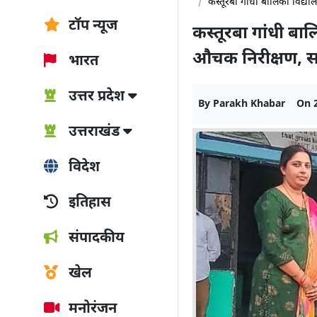
कस्तूरबा गांधी बालिका विद्
टॉप न्यूज
कस्तूरबा गांधी बा
औचक निरीक्षण, स
भारत
उत्तर प्रदेश
By
Parakh Khabar
On
उत्तराखंड
विदेश
इतिहास
संपादकीय
खेल
मनोरंजन