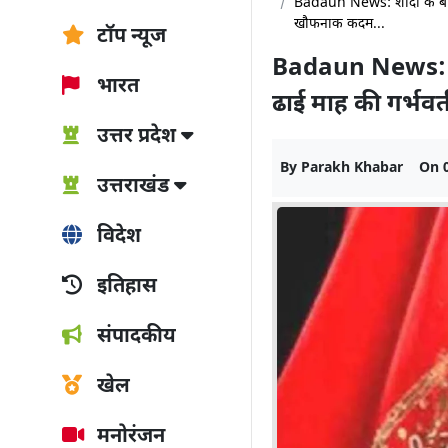
Badaun News: शादी के बाद स
खौफनाक कदम...
टॉप न्यूज
Badaun News: शा
भारत
ढाई माह की गर्भव
उत्तर प्रदेश
By
Parakh Khabar
On
उत्तराखंड
विदेश
इतिहास
संपादकीय
खेल
मनोरंजन