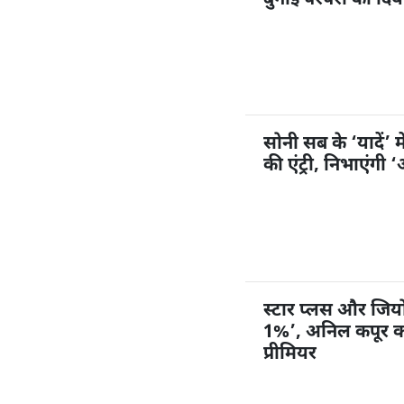
बुनाई परंपरा को दि
सोनी सब के ‘यादें’ म
की एंट्री, निभाएंगी
स्टार प्लस और जियोहॉ
1%’, अनिल कपूर करें
प्रीमियर