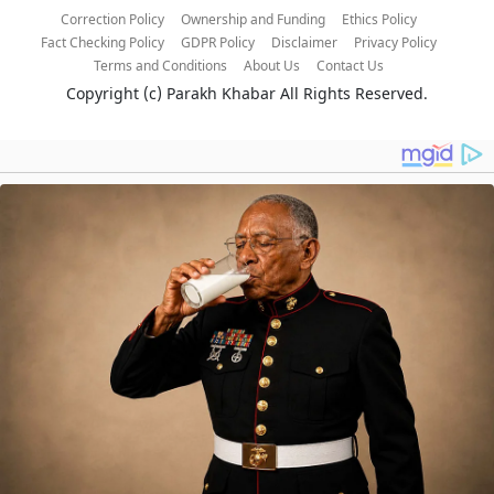
Correction Policy
Ownership and Funding
Ethics Policy
Fact Checking Policy
GDPR Policy
Disclaimer
Privacy Policy
Terms and Conditions
About Us
Contact Us
Copyright (c)
Parakh Khabar
All Rights Reserved.