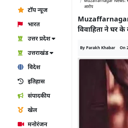
Muzaffarnagar News: ससुराल
आरोप
टॉप न्यूज
Muzaffarnagar N
भारत
विवाहिता ने घर क
उत्तर प्रदेश
By
Parakh Khabar
On
उत्तराखंड
विदेश
इतिहास
संपादकीय
खेल
मनोरंजन