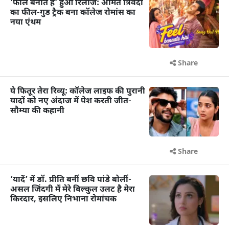
‘फील बनाते हैं’ हुआ रिलीज: अमित त्रिवेदी
का फील-गुड ट्रैक बना कॉलेज रोमांस का
नया एंथम
Share
ये फितूर तेरा रिव्यू: कॉलेज लाइफ की पुरानी
यादों को नए अंदाज में पेश करती जीत-
सौम्या की कहानी
Share
‘यादें’ में डॉ. प्रीति बनीं छवि पांडे बोलीं-
असल जिंदगी में मेरे बिल्कुल उलट है मेरा
किरदार, इसलिए निभाना रोमांचक