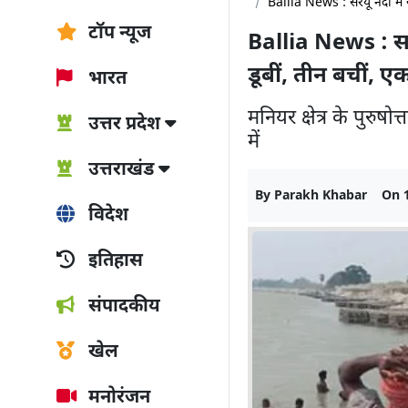
Ballia News : सरयू नदी में 
टॉप न्यूज
Ballia News : सरय
डूबीं, तीन बचीं, 
भारत
मनियर क्षेत्र के पुरु
उत्तर प्रदेश
में
उत्तराखंड
By
Parakh Khabar
On
विदेश
इतिहास
संपादकीय
खेल
मनोरंजन