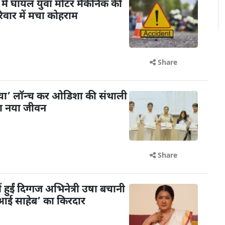
में घायल युवा मोटर मैकेनिक की
िवार में मचा कोहराम
Share
ंचा’ लॉन्च कर ओडिशा की संथाली
या नया जीवन
Share
ें हुईं दिग्गज अभिनेत्री उषा बचानी
 ‘आई साहेब’ का किरदार