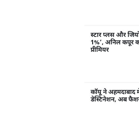
स्टार प्लस और जियोहॉ
1%’, अनिल कपूर करें
प्रीमियर
कॉयू ने अहमदाबाद म
डेस्टिनेशन, अब फै