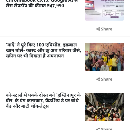
Chromebook CX15, Google AI से
लैस लैपटॉप की कीमत ₹47,990
Share
‘यादें’ ने पूरे किए 100 एपिसोड, इक़बाल
खान बोले- कास्ट और क्रू अब परिवार जैसे,
स्क्रीन पर भी दिखता है अपनापन
Share
को-स्टार्स से पक्के दोस्त बने ‘हस्तिनापुर के
वीर’ के यंग कलाकार, फ्रेंडशिप डे पर बांधे
बैंड और बांटी चॉकलेट्स
Share