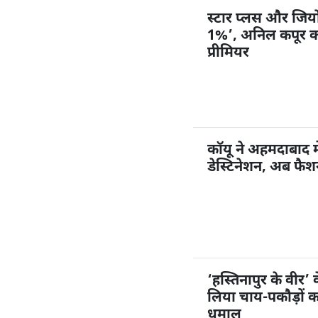
स्टार प्लस और जियोहॉ
1%’, अनिल कपूर करें
प्रीमियर
कॉयू ने अहमदाबाद म
डेस्टिनेशन, अब फै
‘हस्तिनापुर के वीर’ 
लिया चाय-पकौड़ों 
धमाल