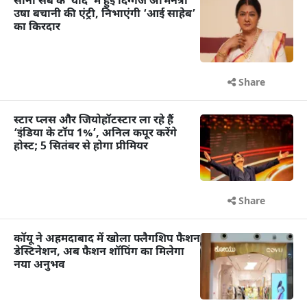
सोनी सब के ‘यादें’ में हुईं दिग्गज अभिनेत्री
उषा बचानी की एंट्री, निभाएंगी ‘आई साहेब’
का किरदार
Share
स्टार प्लस और जियोहॉटस्टार ला रहे हैं
‘इंडिया के टॉप 1%’, अनिल कपूर करेंगे
होस्ट; 5 सितंबर से होगा प्रीमियर
Share
कॉयू ने अहमदाबाद में खोला फ्लैगशिप फैशन
डेस्टिनेशन, अब फैशन शॉपिंग का मिलेगा
नया अनुभव