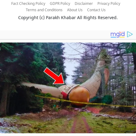
Fact Checking Policy
GDPR Policy
Disclaimer
Privacy Policy
Terms and Conditions
About Us
Contact Us
Copyright (c)
Parakh Khabar
All Rights Reserved.