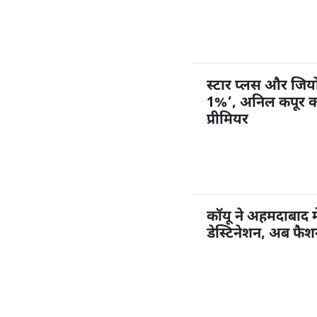
स्टार प्लस और जियोहॉ
1%’, अनिल कपूर करें
प्रीमियर
कॉयू ने अहमदाबाद म
डेस्टिनेशन, अब फै