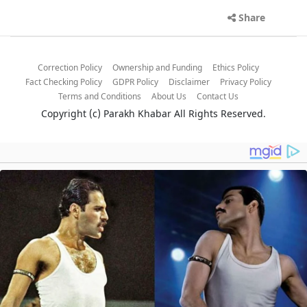
Share
Correction Policy
Ownership and Funding
Ethics Policy
Fact Checking Policy
GDPR Policy
Disclaimer
Privacy Policy
Terms and Conditions
About Us
Contact Us
Copyright (c)
Parakh Khabar
All Rights Reserved.