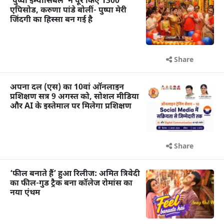
‘पुष्पा इम्पॉसिबल’ ने पूरे किए 1300
एपिसोड, करुणा पांडे बोलीं- पुष्पा मेरी
जिंदगी का हिस्सा बन गई है
Share
अपना दल (एस) का 10वां ऑनलाइन
प्रशिक्षण सत्र 9 अगस्त को, सोशल मीडिया
और AI के इस्तेमाल पर मिलेगा प्रशिक्षण
Share
‘फील बनाते हैं’ हुआ रिलीज: अमित त्रिवेदी
का फील-गुड ट्रैक बना कॉलेज रोमांस का
नया एंथम