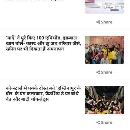
Share
‘यादें’ ने पूरे किए 100 एपिसोड, इक़बाल
खान बोले- कास्ट और क्रू अब परिवार जैसे,
स्क्रीन पर भी दिखता है अपनापन
Share
को-स्टार्स से पक्के दोस्त बने ‘हस्तिनापुर के
वीर’ के यंग कलाकार, फ्रेंडशिप डे पर बांधे
बैंड और बांटी चॉकलेट्स
Share