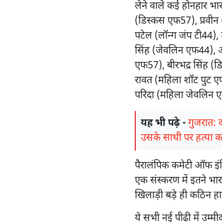
लेने वाले कई होनहार भार
(डिस्कस एफ57), प्रवीन
पटेल (लॉन्ग जंप टी44), म
सिंह (जेवलिन एफ44), अ
एफ57), बीरभद्र सिंह (
रावत (महिला शॉट पुट एफ
परिदा (महिला जेवलिन ए
यह भी पढ़े -
गुजरात: 
उसके साथी पर हत्या 
पैरालंपिक कमेटी ऑफ इंडि
एक संस्करण में इतने भारतीय
खिलाड़ी बड़े ही कठिन हाल
ये सभी नई पीढ़ी में उम्मी