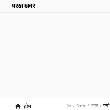
Hindi News
भारत
वर्ल्
होम