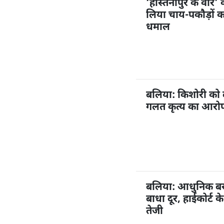
‘हस्तिनापुर के वीर’ 
लिया चाय-पकौड़ों 
धमाल
बलिया: किशोरी को
गलत कृत्य का आरोप,
बलिया: आधुनिक बस अ
बाधा दूर, हाईकोर्ट 
तेजी