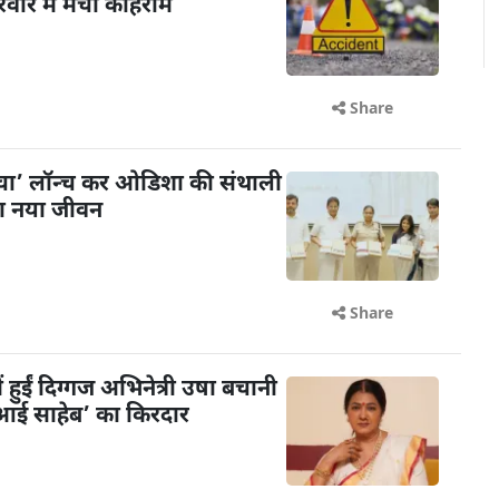
िवार में मचा कोहराम
Share
ंचा’ लॉन्च कर ओडिशा की संथाली
या नया जीवन
Share
ें हुईं दिग्गज अभिनेत्री उषा बचानी
 ‘आई साहेब’ का किरदार