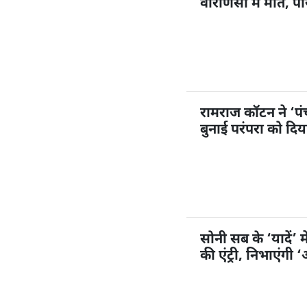
वाराणसी में मौत, पर
रामराज कॉटन ने ‘प
बुनाई परंपरा को दि
सोनी सब के ‘यादें’ म
की एंट्री, निभाएंगी