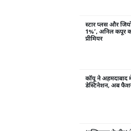
स्टार प्लस और जियोहॉ
1%’, अनिल कपूर करें
प्रीमियर
कॉयू ने अहमदाबाद म
डेस्टिनेशन, अब फै