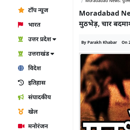
Moradabad News: पुलिस और
टॉप न्यूज
Moradabad News
मुठभेड़, चार बदम
भारत
उत्तर प्रदेश
By
Parakh Khabar
On
उत्तराखंड
विदेश
इतिहास
संपादकीय
खेल
मनोरंजन