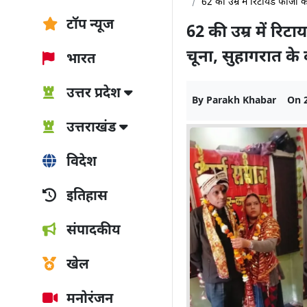
62 की उम्र में रिटायर्ड फौजी
टॉप न्यूज
62 की उम्र में रिट
चूना, सुहागरात के
भारत
उत्तर प्रदेश
By
Parakh Khabar
On
उत्तराखंड
विदेश
इतिहास
संपादकीय
खेल
मनोरंजन