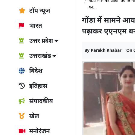
गोंडा में सामने आया ‘ज्योति
का...
टॉप न्यूज
गोंडा में सामने आय
भारत
पढ़ाकर एएनएम बन
उत्तर प्रदेश
By
Parakh Khabar
On
उत्तराखंड
विदेश
इतिहास
संपादकीय
खेल
मनोरंजन