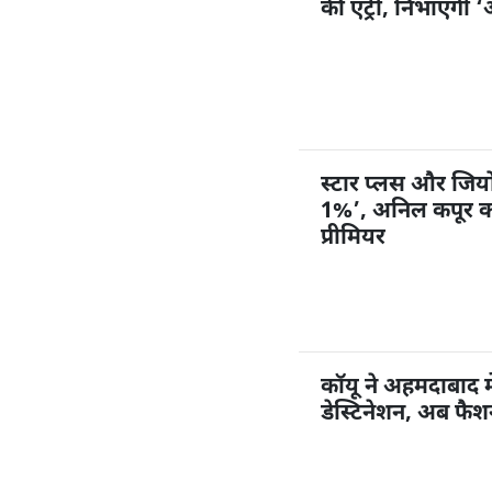
की एंट्री, निभाएंगी
स्टार प्लस और जियोहॉ
1%’, अनिल कपूर करें
प्रीमियर
कॉयू ने अहमदाबाद म
डेस्टिनेशन, अब फै