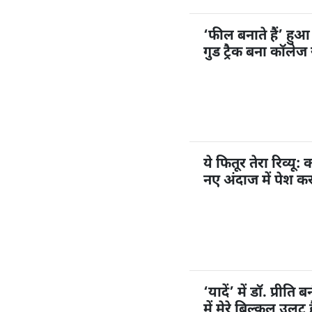
‘फील बनाते हैं’ हु
गुड ट्रैक बना कॉलेज
ये फितूर तेरा रिव्यू
नए अंदाज में पेश क
‘यादें’ में डॉ. प्रीत
में मेरे बिल्कुल उल