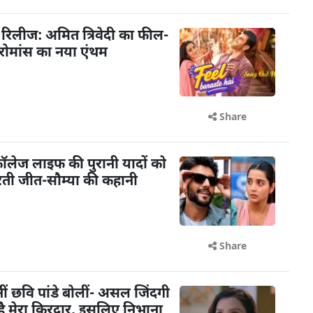
आ रिलीज: अमित त्रिवेदी का फील-
 रोमांस का नया एंथम
Share
: कॉलेज लाइफ की पुरानी यादों को
रती जीत-सौम्या की कहानी
Share
ि बनीं छवि पांडे बोलीं- असल जिंदगी
ट है मेरा किरदार, इसलिए निभाना