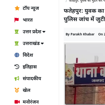
फतेहपुर: युवक का मुंडन कर गां
टॉप न्यूज
फतेहपुर: युवक का 
पुलिस जांच में जुटी
भारत
उत्तर प्रदेश
By
Parakh Khabar
On
उत्तराखंड
विदेश
इतिहास
संपादकीय
खेल
मनोरंजन