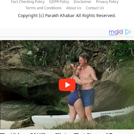
Fact Checking Policy
GDPR Policy
Disclaimer
Privacy Policy
Terms and Conditions
About Us
Contact Us
Copyright (c)
Parakh Khabar
All Rights Reserved.