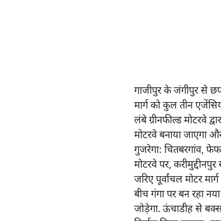
गाजीपुर के जंगीपुर से छप
मार्ग को कुल तीन एजेंसि
लंबे ग्रीनफील्ड मोटरवे द
मोटरवे बनाया जाएगा और ब
गुजरेगा: चितबरगांव, फेफन
मोटरवे पर, करीमुद्दीनपुर
जरिए पूर्वांचल मोटर मा
बीच गंगा पर बन रहा नया 
जोड़ेगा. ऊंचाडीह से बक