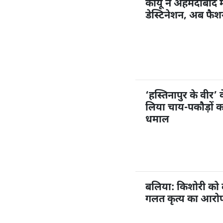
कॉयू ने अहमदाबाद म
डेस्टिनेशन, अब फै
‘हस्तिनापुर के वीर’ 
लिया चाय-पकौड़ों 
धमाल
बलिया: किशोरी को
गलत कृत्य का आरोप,