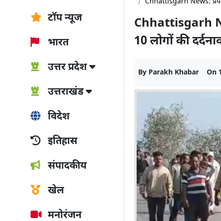
Chhattisgarh News: प्रयागरा
टॉप न्यूज
Chhattisgarh New
10 लोगों की दर्दना
भारत
उत्तर प्रदेश
By
Parakh Khabar
On
उत्तराखंड
विदेश
इतिहास
संपादकीय
खेल
मनोरंजन