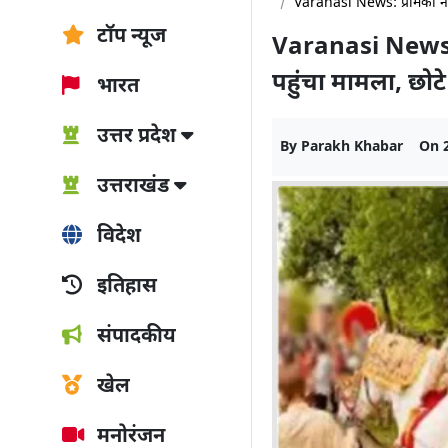
Varanasi News: प्रेमिका ने ब
टॉप न्यूज
Varanasi News: प्
पहुंचा मामला, छोटे 
भारत
उत्तर प्रदेश
By
Parakh Khabar
On
उत्तराखंड
विदेश
इतिहास
संपादकीय
खेल
मनोरंजन