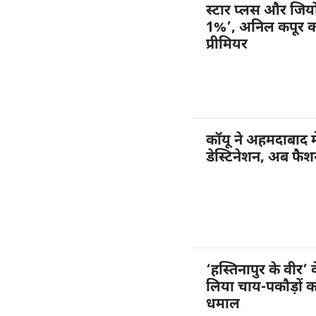
स्टार प्लस और जियोहॉ
1%’, अनिल कपूर करें
प्रीमियर
कॉयू ने अहमदाबाद म
डेस्टिनेशन, अब फै
‘हस्तिनापुर के वीर’ 
लिया चाय-पकौड़ों 
धमाल