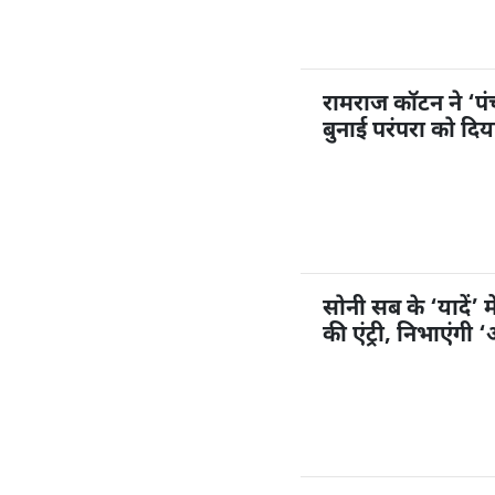
रामराज कॉटन ने ‘प
बुनाई परंपरा को दि
सोनी सब के ‘यादें’ म
की एंट्री, निभाएंगी