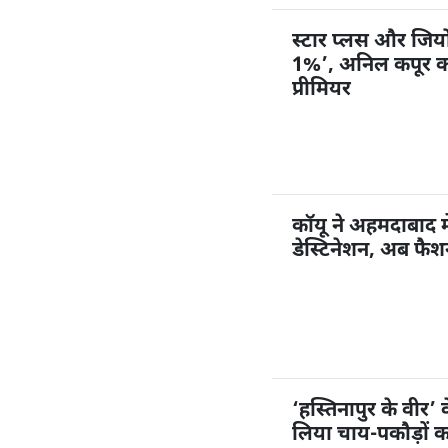
स्टार प्लस और जियोहॉ
1%’, अनिल कपूर करें
प्रीमियर
कॉयू ने अहमदाबाद म
डेस्टिनेशन, अब फै
‘हस्तिनापुर के वीर’ 
लिया चाय-पकौड़ों 