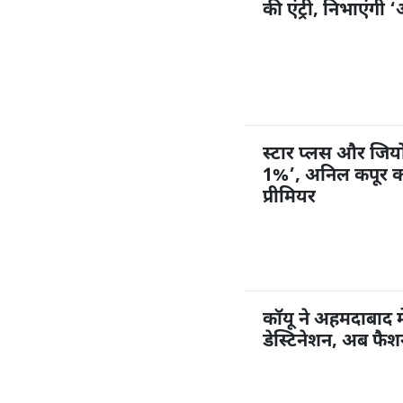
की एंट्री, निभाएंगी
स्टार प्लस और जियोहॉ
1%’, अनिल कपूर करें
प्रीमियर
कॉयू ने अहमदाबाद म
डेस्टिनेशन, अब फै